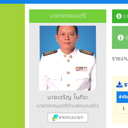
นายกเทศมนตรี
ร
เ
รายงา
ร
นายเจริญ โนภีระ
ลำดั
นายกเทศมนตรีตำบลหนองแก๋ว
1
สายตรงนายก