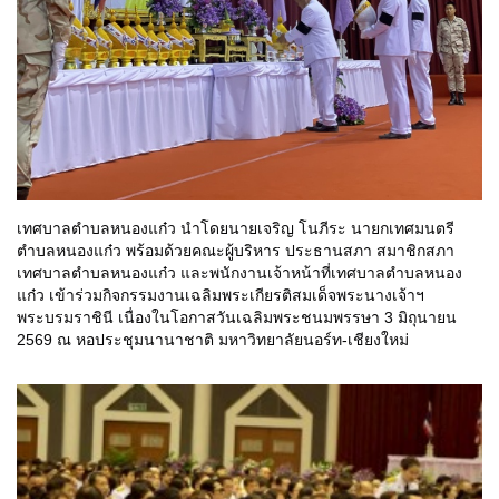
เทศบาลตำบลหนองแก๋ว นำโดยนายเจริญ โนภีระ นายกเทศมนตรี
ตำบลหนองแก๋ว พร้อมด้วยคณะผู้บริหาร ประธานสภา สมาชิกสภา
เทศบาลตำบลหนองแก๋ว และพนักงานเจ้าหน้าที่เทศบาลตำบลหนอง
แก๋ว เข้าร่วมกิจกรรมงานเฉลิมพระเกียรติสมเด็จพระนางเจ้าฯ
พระบรมราชินี เนื่องในโอกาสวันเฉลิมพระชนมพรรษา 3 มิถุนายน
2569 ณ หอประชุมนานาชาติ มหาวิทยาลัยนอร์ท-เชียงใหม่