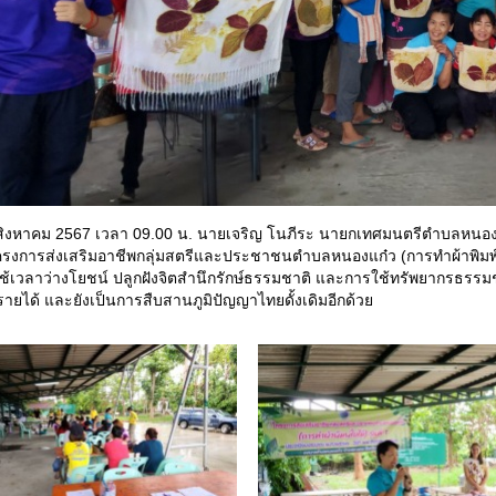
1 สิงหาคม 2567 เวลา 09.00 น. นายเจริญ โนภีระ นายกเทศมนตรีตำบลหนอ
โครงการส่งเสริมอาชีพกลุ่มสตรีและประชาชนตำบลหนองแก๋ว (การทำผ้าพิมพ์ใบ
ช้เวลาว่างโยชน์ ปลูกฝังจิตสำนึกรักษ์ธรรมชาติ และการใช้ทรัพยากรธรรมชา
งรายได้ และยังเป็นการสืบสานภูมิปัญญาไทยดั้งเดิมอีกด้วย