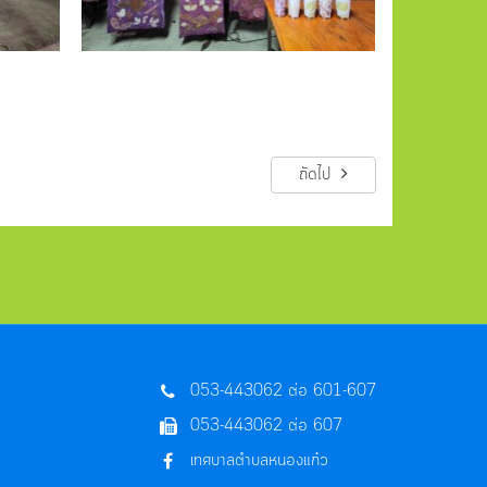
ถัดไป
053-443062 ต่อ 601-607
053-443062 ต่อ 607
เทศบาลตำบลหนองแก๋ว