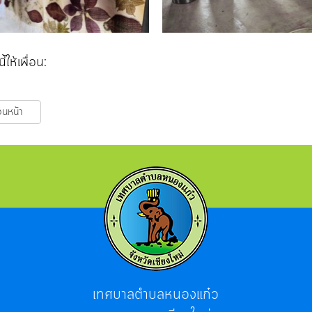
ี้ให้เพื่อน:
อนหน้า
เทศบาลตำบลหนองแก๋ว