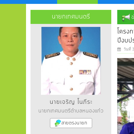
นายกเทศมนตรี
ข
โครงกา
ปีงบป
วันที่
นายเจริญ โนภีระ
นายกเทศมนตรีตำบลหนองแก๋ว
สายตรงนายก