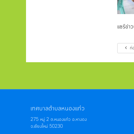
แชร์ข่าวน
ก่
เทศบาลตำบลหนองแก๋ว
275 หมู่ 2 ต.หนองแก๋ว อ.หางดง
จ.เชียงใหม่ 50230